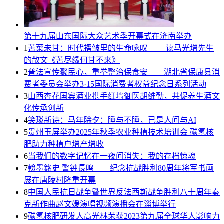
第十九届山东国际大众艺术季开幕式在济南举办
1
苦菜未甘：时代褶皱里的生命咏叹 ——读马光增先生
的散文《苦尽缘何甘不来》
2
普法宣传聚民心，重拳整治保食安——湖北省保康县消
费者委员会举办3·15国际消费者权益纪念日系列活动
3
山西杏花国宾酒业携手红墙御医胡维勤，共促养生酒文
化传承创新
4
笑琰新诗：马年除夕：睡与不睡，已是人间与AI
5
贵州玉屏举办2025年秋季农业种植技术培训会 碳氢核
肥助力种植户增产增收
6
当我们的数字记忆在一夜间消失：我的存档惊魂
7
翰墨銘史 警钟長鸣——纪念抗战胜利80周年将军书画
展在唐陵村隆重开幕
8
中国人民抗日战争暨世界反法西斯战争胜利八十周年秦
克新作曲赵文媛演唱视频演播会在淄博举行
9
碳氢核肥研发人高光林荣获2023第九届全球华人影响力