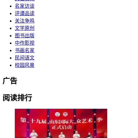
名家访谈
评谭品读
关注争鸣
文学原创
图书出版
中作影视
书画名家
民间语文
校园风景
广告
阅读排行