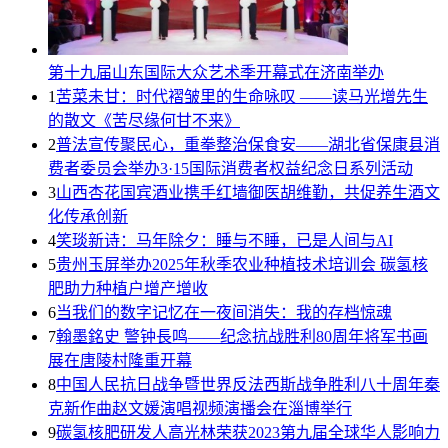
第十九届山东国际大众艺术季开幕式在济南举办
1
苦菜未甘：时代褶皱里的生命咏叹 ——读马光增先生
的散文《苦尽缘何甘不来》
2
普法宣传聚民心，重拳整治保食安——湖北省保康县消
费者委员会举办3·15国际消费者权益纪念日系列活动
3
山西杏花国宾酒业携手红墙御医胡维勤，共促养生酒文
化传承创新
4
笑琰新诗：马年除夕：睡与不睡，已是人间与AI
5
贵州玉屏举办2025年秋季农业种植技术培训会 碳氢核
肥助力种植户增产增收
6
当我们的数字记忆在一夜间消失：我的存档惊魂
7
翰墨銘史 警钟長鸣——纪念抗战胜利80周年将军书画
展在唐陵村隆重开幕
8
中国人民抗日战争暨世界反法西斯战争胜利八十周年秦
克新作曲赵文媛演唱视频演播会在淄博举行
9
碳氢核肥研发人高光林荣获2023第九届全球华人影响力