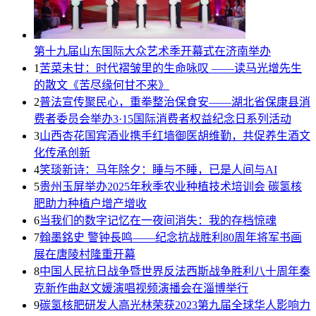
第十九届山东国际大众艺术季开幕式在济南举办
1
苦菜未甘：时代褶皱里的生命咏叹 ——读马光增先生
的散文《苦尽缘何甘不来》
2
普法宣传聚民心，重拳整治保食安——湖北省保康县消
费者委员会举办3·15国际消费者权益纪念日系列活动
3
山西杏花国宾酒业携手红墙御医胡维勤，共促养生酒文
化传承创新
4
笑琰新诗：马年除夕：睡与不睡，已是人间与AI
5
贵州玉屏举办2025年秋季农业种植技术培训会 碳氢核
肥助力种植户增产增收
6
当我们的数字记忆在一夜间消失：我的存档惊魂
7
翰墨銘史 警钟長鸣——纪念抗战胜利80周年将军书画
展在唐陵村隆重开幕
8
中国人民抗日战争暨世界反法西斯战争胜利八十周年秦
克新作曲赵文媛演唱视频演播会在淄博举行
9
碳氢核肥研发人高光林荣获2023第九届全球华人影响力