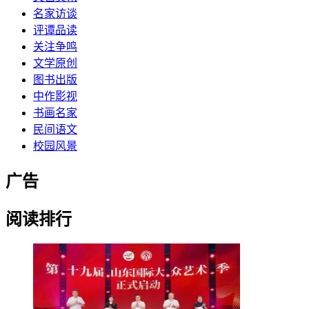
名家访谈
评谭品读
关注争鸣
文学原创
图书出版
中作影视
书画名家
民间语文
校园风景
广告
阅读排行