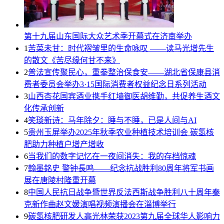
第十九届山东国际大众艺术季开幕式在济南举办
1
苦菜未甘：时代褶皱里的生命咏叹 ——读马光增先生
的散文《苦尽缘何甘不来》
2
普法宣传聚民心，重拳整治保食安——湖北省保康县消
费者委员会举办3·15国际消费者权益纪念日系列活动
3
山西杏花国宾酒业携手红墙御医胡维勤，共促养生酒文
化传承创新
4
笑琰新诗：马年除夕：睡与不睡，已是人间与AI
5
贵州玉屏举办2025年秋季农业种植技术培训会 碳氢核
肥助力种植户增产增收
6
当我们的数字记忆在一夜间消失：我的存档惊魂
7
翰墨銘史 警钟長鸣——纪念抗战胜利80周年将军书画
展在唐陵村隆重开幕
8
中国人民抗日战争暨世界反法西斯战争胜利八十周年秦
克新作曲赵文媛演唱视频演播会在淄博举行
9
碳氢核肥研发人高光林荣获2023第九届全球华人影响力