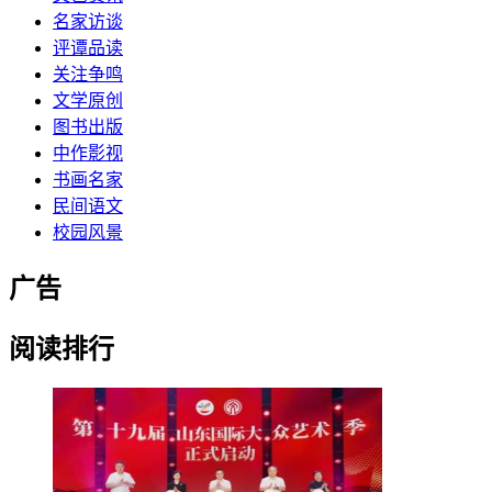
名家访谈
评谭品读
关注争鸣
文学原创
图书出版
中作影视
书画名家
民间语文
校园风景
广告
阅读排行