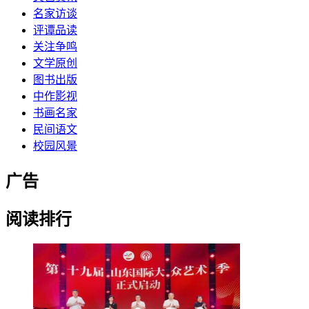
名家访谈
评谭品读
关注争鸣
文学原创
图书出版
中作影视
书画名家
民间语文
校园风景
广告
阅读排行