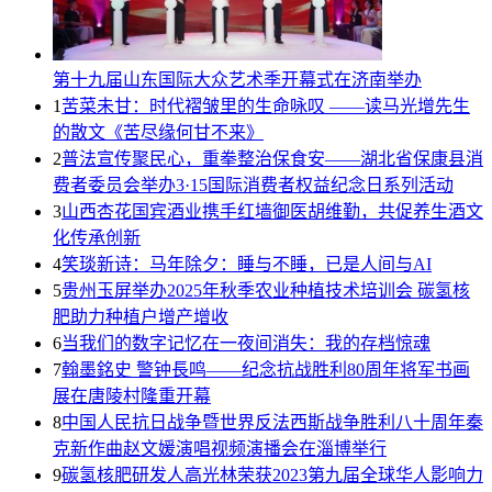
第十九届山东国际大众艺术季开幕式在济南举办
1
苦菜未甘：时代褶皱里的生命咏叹 ——读马光增先生
的散文《苦尽缘何甘不来》
2
普法宣传聚民心，重拳整治保食安——湖北省保康县消
费者委员会举办3·15国际消费者权益纪念日系列活动
3
山西杏花国宾酒业携手红墙御医胡维勤，共促养生酒文
化传承创新
4
笑琰新诗：马年除夕：睡与不睡，已是人间与AI
5
贵州玉屏举办2025年秋季农业种植技术培训会 碳氢核
肥助力种植户增产增收
6
当我们的数字记忆在一夜间消失：我的存档惊魂
7
翰墨銘史 警钟長鸣——纪念抗战胜利80周年将军书画
展在唐陵村隆重开幕
8
中国人民抗日战争暨世界反法西斯战争胜利八十周年秦
克新作曲赵文媛演唱视频演播会在淄博举行
9
碳氢核肥研发人高光林荣获2023第九届全球华人影响力