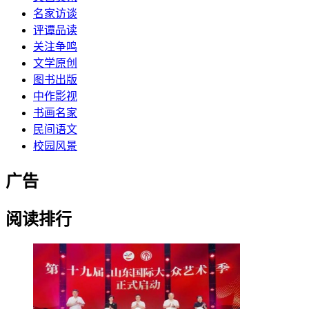
名家访谈
评谭品读
关注争鸣
文学原创
图书出版
中作影视
书画名家
民间语文
校园风景
广告
阅读排行