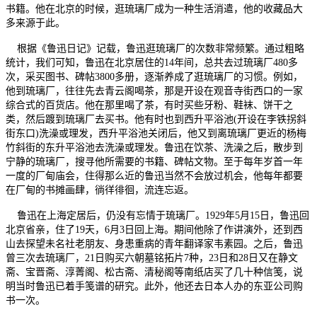
书籍。他在北京的时候，逛琉璃厂成为一种生活消遣，他的收藏品大
多来源于此。
根据《鲁迅日记》记载，鲁迅逛琉璃厂的次数非常频繁。通过粗略
统计，我们可知，鲁迅在北京居住的14年间，总共去过琉璃厂480多
次，采买图书、碑帖3800多册，逐渐养成了逛琉璃厂的习惯。例如，
他到琉璃厂，往往先去青云阁喝茶，那是开设在观音寺街西口的一家
综合式的百货店。他在那里喝了茶，有时买些牙粉、鞋袜、饼干之
类，然后踱到琉璃厂去买书。他有时也到西升平浴池(开设在李铁拐斜
街东口)洗澡或理发，西升平浴池关闭后，他又到离琉璃厂更近的杨梅
竹斜街的东升平浴池去洗澡或理发。鲁迅在饮茶、洗澡之后，散步到
宁静的琉璃厂，搜寻他所需要的书籍、碑帖文物。至于每年岁首一年
一度的厂甸庙会，住得那么近的鲁迅当然不会放过机会，他每年都要
在厂甸的书摊画肆，徜徉徘徊，流连忘返。
鲁迅在上海定居后，仍没有忘情于琉璃厂。1929年5月15日，鲁迅回
北京省亲，住了19天，6月3日回上海。期间他除了作讲演外，还到西
山去探望未名社老朋友、身患重病的青年翻译家韦素园。之后，鲁迅
曾三次去琉璃厂，21日购买六朝墓铭拓片7种，23日和28日又在静文
斋、宝晋斋、淳菁阁、松古斋、清秘阁等南纸店买了几十种信笺，说
明当时鲁迅已着手笺谱的研究。此外，他还去日本人办的东亚公司购
书一次。