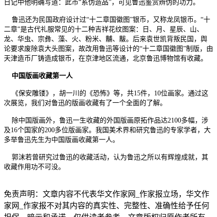
日记中他明确写道：此币“系伪造品”，可见鲁迅鉴赏辨伪的功力。
鲁迅还为民国政府设计过“十二章国徽图”银币，又称龙凤银币。“十
二章”是古代礼服常见的十二种吉祥花纹图案：日、月、星辰、山、
龙、华虫、宗彝、藻、火、粉米、黼、黻。后来袁世凯背叛民国，舆
论要求废除袁大头图案，故改用鲁迅等设计的“十二章国徽图”制版，由
天津造币厂铸造成银币，在京津地区流通，北京鲁迅博物馆有收藏。
中国版画收藏第一人
《保安雕镂》，胡一川的《恐怖》等，共15件，10位画家。通过这
次展览，我们对鲁迅的版画收藏有了一个全面的了解。
除中国版画外，鲁迅一生收藏的外国版画原拓作品达2100多幅，涉
及16个国家的200多位版画家。我国美术界和研究鲁迅的专家学者，大
多举鲁迅先生为中国版画收藏第一人。
郭沫若曾研究过鲁迅的收藏活动，认为鲁迅之所以有辉煌成就，其
收藏作用功不可没。
免责声明：文章内容不代表华文作家网_作家报立场，华文作
家网_作家报不对其内容的真实性、完整性、准确性给予任何