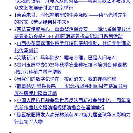
"灵魂的眼睛：诗与大众的对话——马勇诗歌艺术与新大
众文艺发展研讨会"在京举行
1
苦菜未甘：时代褶皱里的生命咏叹 ——读马光增先生
的散文《苦尽缘何甘不来》
2
普法宣传聚民心，重拳整治保食安——湖北省保康县消
费者委员会举办3·15国际消费者权益纪念日系列活动
3
山西杏花国宾酒业携手红墙御医胡维勤，共促养生酒文
化传承创新
4
笑琰新诗：马年除夕：睡与不睡，已是人间与AI
5
贵州玉屏举办2025年秋季农业种植技术培训会 碳氢核
肥助力种植户增产增收
6
当我们的数字记忆在一夜间消失：我的存档惊魂
7
翰墨銘史 警钟長鸣——纪念抗战胜利80周年将军书画
展在唐陵村隆重开幕
8
中国人民抗日战争暨世界反法西斯战争胜利八十周年秦
克新作曲赵文媛演唱视频演播会在淄博举行
9
碳氢核肥研发人高光林荣获2023第九届全球华人影响力
行业领军人物