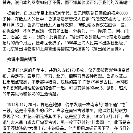
赞许，说日本的图案如何了不得，而不知其渊源正出于我们的汉画呢!”
据统计，自1913年至上世纪30年代，鲁迅所购刻石画像的拓片6000
多种。在致友人的信中，鲁迅屡屡盛赞汉人石刻“气魄深沉雄大”。1935
年11月15日，鲁迅写信给友人台静农道：“我陆续收得汉石画像一筐，
初拟全印，不问完或残，使其如图目，分类为：一、摩崖;二、阙、门;
三、石室、堂;四、残杂，此类最多。”鲁迅在收到最后一批南阳汉画像
拓片的两个月后，便与世长辞了。1986年上海人民美术出版社出版了
由北京鲁迅博物馆和上海鲁迅博物馆共同编辑的《鲁迅藏汉画像》。
捡漏中国古钱币
鲁迅在北京的几年中，共购入古钱170多枚，仅先秦货币就包括空首
布、尖足布、圆足布、齐刀、赵刀、燕明刀等各种币型。鲁迅收藏古
钱币起点较高，不走那种猎奇、玩钱的路子;而是将寻觅古钱、学习钱
币知识和钻研理论紧密结合在一起，可见其渊博的学识、见识、超凡
的审美见地和多彩的生活情趣。
1914年11月20日，鲁迅在地摊上偶尔发现一枚南宋的“端平通宝”折
三钱，这是非常稀少的币种，夹杂在南宋古钱堆里，他以独特的眼力
发现了它，并花30铜元将其买下，这是捉了大漏。1915年2月21日，鲁
迅与友人季自求去厂甸买古钱，见一枚王莽时的“壮泉四十”。此币是东
汉王莽铸造的“六泉十布”中的极品。他当即用20铜元买下了。在当日的