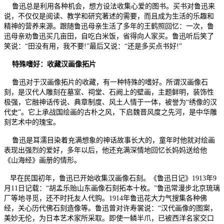
鲁迅总是利用各种机会，想方设法收集心爱的图书。买书对鲁迅来
说，不仅仅是阅读、教学和研究著述的需要，而且成为生活的乐趣和
精神的营养来源。跟随鲁迅母亲生活了多年的王鹤照回忆：一次，鲁
迅母亲劝鲁迅买几亩田，自吃白米饭，省得向人家买。鲁迅听后笑了
笑说：“田没有用，我不要!”最后又说：“还是多买点书好!”
特殊嗜好：收藏汉画像拓片
鲁迅对于汉画像拓片的收藏，有一种特殊的嗜好。所谓汉画像石
刻，是汉代人雕刻在墓室、祠堂、石阙上的壁画，主题鲜明，装饰性
极强，它融神话传说、典章制度、风土人情于一体，被誉为“绣像的汉
代史”。它上承战国绘画的古朴之风，下启魏晋风度之先河，是中华雕
刻艺术中的瑰宝。
鲁迅是耳濡目染着充满想象的神话故事长大的，童年时他就对绘画
表现出强烈的爱好，多年以后，他还充满深情地回忆长妈妈送给他
《山海经》画册的情形。
早在民国初年，鲁迅已开始收集汉画像石刻。《鲁迅日记》1913年9
月11日记载：“胡孟乐贻山东画像石刻拓本十枚。”鲁迅常漫步北京琉璃
厂等地寻觅，还不时托友人代购。1914年鲁迅花大力气搜集各种佛
经，关心历代佛石刻造像等。鲁迅曾对许寿裳说：“汉代画像的图案，
美妙无伦，为日本艺术家所采取。即使一鳞半爪，已被西洋名家交口