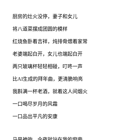
厨房的灶火没停，妻子和女儿
将八道菜摆成团圆的模样
红烧鱼卧着吉祥，炖排骨煨着家常
老婆端起白开，女儿也端起白开
两只玻璃杯轻轻相碰，叮咚一声
比AI生成的拜年曲，更清脆响亮
我斟满一杯老酒，就着这人间烟火
一口喝尽岁月的风霜
一口品出平凡的安康
马是神驹，今夜就站在我的窗旁