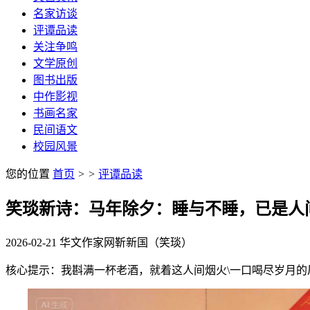
名家访谈
评谭品读
关注争鸣
文学原创
图书出版
中作影视
书画名家
民间语文
校园风景
您的位置
首页
>
>
评谭品读
笑琰新诗：马年除夕：睡与不睡，已是人间
2026-02-21
华文作家网
靳新国（笑琰）
核心提示：我斟满一杯老酒，就着这人间烟火\一口喝尽岁月的