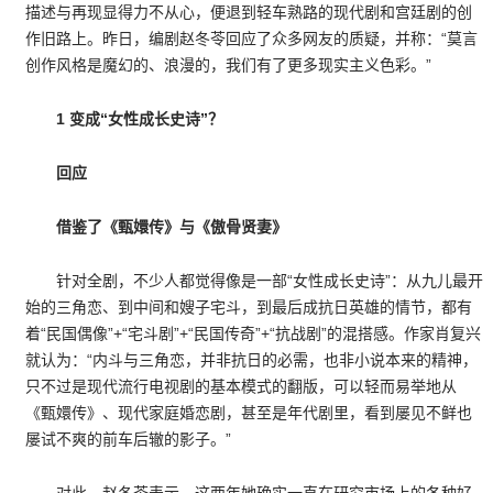
描述与再现显得力不从心，便退到轻车熟路的现代剧和宫廷剧的创
作旧路上。昨日，编剧赵冬苓回应了众多网友的质疑，并称：“莫言
创作风格是魔幻的、浪漫的，我们有了更多现实主义色彩。”
1 变成“女性成长史诗”？
回应
借鉴了《甄嬛传》与《傲骨贤妻》
针对全剧，不少人都觉得像是一部“女性成长史诗”：从九儿最开
始的三角恋、到中间和嫂子宅斗，到最后成抗日英雄的情节，都有
着“民国偶像”+“宅斗剧”+“民国传奇”+“抗战剧”的混搭感。作家肖复兴
就认为：“内斗与三角恋，并非抗日的必需，也非小说本来的精神，
只不过是现代流行电视剧的基本模式的翻版，可以轻而易举地从
《甄嬛传》、现代家庭婚恋剧，甚至是年代剧里，看到屡见不鲜也
屡试不爽的前车后辙的影子。”
对此，赵冬苓表示，这两年她确实一直在研究市场上的各种好