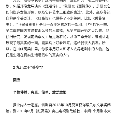
剧，包括郑晓龙导演的《甄嬛传》。“我研究《甄嬛传》，是研究它
如何塑造女性形象，以及它在艺术上细致的表达”。此外，赵冬苓还
自称是个美剧迷，《红高粱》也借鉴了不少美剧，比如《傲骨贤
妻》。“《傲骨贤妻》是我一直非常喜欢的一部剧。但它的第一季、
第二季在国内并没有那么多的人追捧，从第三季开始才火起来。我
仔细研究，发现前两季女主角是端着的，从第三季开始，编剧让她
展现了最真实的一面，剧集马上好看起来，这给我很大启发。所
以，在《红高粱》里，你很难用好人和坏人去界定剧中的人物，他
们是生活在真实生活场景中的真实的人”。
2 九儿过于“善变”？
回应
个性使然，爽直、简单、敢爱敢恨
据业内人士透露，该剧自2012年10月莫言获得诺贝尔文学奖起
始，到2013年3月《红高粱》卖出电视剧改编权，中间1个月剧本大