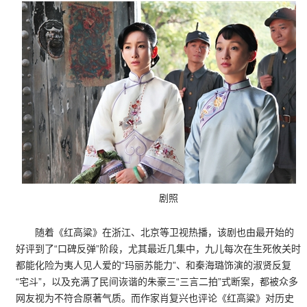
剧照
随着《红高粱》在浙江、北京等卫视热播，该剧也由最开始的
好评到了“口碑反弹”阶段，尤其最近几集中，九儿每次在生死攸关时
都能化险为夷人见人爱的“玛丽苏能力”、和秦海璐饰演的淑贤反复
“宅斗”，以及充满了民间诙谐的朱豪三“三言二拍”式断案，都被众多
网友视为不符合原著气质。而作家肖复兴也评论《红高粱》对历史