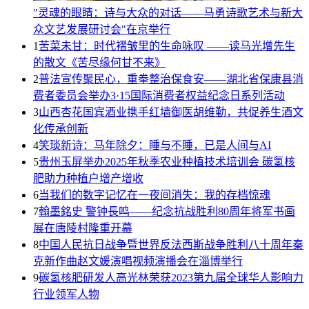
"灵魂的眼睛：诗与大众的对话——马勇诗歌艺术与新大
众文艺发展研讨会"在京举行
1
苦菜未甘：时代褶皱里的生命咏叹 ——读马光增先生
的散文《苦尽缘何甘不来》
2
普法宣传聚民心，重拳整治保食安——湖北省保康县消
费者委员会举办3·15国际消费者权益纪念日系列活动
3
山西杏花国宾酒业携手红墙御医胡维勤，共促养生酒文
化传承创新
4
笑琰新诗：马年除夕：睡与不睡，已是人间与AI
5
贵州玉屏举办2025年秋季农业种植技术培训会 碳氢核
肥助力种植户增产增收
6
当我们的数字记忆在一夜间消失：我的存档惊魂
7
翰墨銘史 警钟長鸣——纪念抗战胜利80周年将军书画
展在唐陵村隆重开幕
8
中国人民抗日战争暨世界反法西斯战争胜利八十周年秦
克新作曲赵文媛演唱视频演播会在淄博举行
9
碳氢核肥研发人高光林荣获2023第九届全球华人影响力
行业领军人物