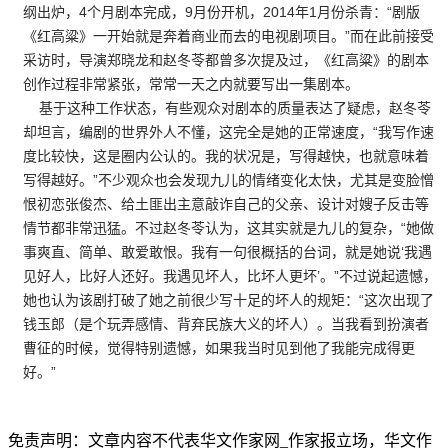
纲出炉，4个月剧本完成，9月份开机，2014年1月份杀青：“剧版
《红高粱》一开始就是奔着商业而去的电视剧项目。”而在此前接受
采访时，导演郑晓龙和赵冬苓都曾多次提及过，《红高粱》的剧本
创作过程非常紧张，常常一天之内就要写出一集剧本。
基于这种工作状态，有些观众对剧本的质量表达了疑虑，赵冬苓
却坦言，编剧的世界外人不懂，这完全是她的正常速度，“我写作速
度比较快，这是圈内公认的。我的状况是，写得越快，也就意味着
写得越好。”不少观众也会发现九儿的情绪变化太快，尤其是变脸憎
恨初恋张俊杰、给土匪出主意敲诈自己的父亲、设计对嫂子反击等
情节都非常迅猛。不过赵冬苓认为，这其实就是九儿的复杂，“她做
事爽直、简单、敢爱敢恨。我有一句很概括的台词，就是她说‘我遇
见好人，比好人还好。我遇见坏人，比坏人更坏’。”不过说起遗憾，
她也认为该剧打破了她之前很少写十足的坏人的规矩：“这次出现了
钱玉郎（是个玩弄感情、背弃民族大义的坏人）。当我看到扮演者
曹征的时候，觉得特别遗憾，如果我当时见到他了我能完成得更
好。”
免责声明：文章内容不代表华文作家网_作家报立场，华文作