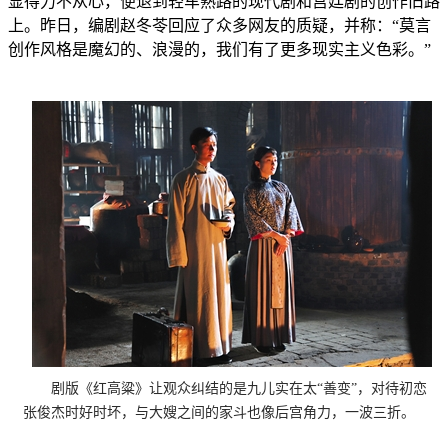
显得力不从心，便退到轻车熟路的现代剧和宫廷剧的创作旧路
上。昨日，编剧赵冬苓回应了众多网友的质疑，并称：“莫言
创作风格是魔幻的、浪漫的，我们有了更多现实主义色彩。”
剧版《红高粱》让观众纠结的是九儿实在太“善变”，对待初恋
张俊杰时好时坏，与大嫂之间的家斗也像后宫角力，一波三折。