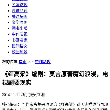
名家访谈
评谭品读
关注争鸣
文学原创
图书出版
中作影视
书画名家
民间语文
校园风景
您的位置
首页
>
>
中作影视
《红高粱》编剧：莫言原著魔幻浪漫，电
视剧要现实
2014-11-11
新京报
吴立湘
核心提示：而作家肖复兴也评论《红高粱》对历史描述与再现