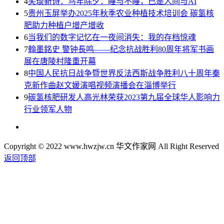
4
笑琰新诗：马年除夕：睡与不睡，已是人间与AI
5
贵州玉屏举办2025年秋季农业种植技术培训会 碳氢核
肥助力种植户增产增收
6
当我们的数字记忆在一夜间消失：我的存档惊魂
7
翰墨銘史 警钟長鸣——纪念抗战胜利80周年将军书画
展在唐陵村隆重开幕
8
中国人民抗日战争暨世界反法西斯战争胜利八十周年秦
克新作曲赵文媛演唱视频演播会在淄博举行
9
碳氢核肥研发人高光林荣获2023第九届全球华人影响力
行业领军人物
Copyright © 2022 www.hwzjw.cn 华文作家网 All Right Reserved
返回顶部