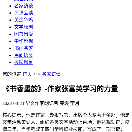
名家访谈
评谭品读
关注争鸣
文学原创
图书出版
中作影视
书画名家
民间语文
校园风景
您的位置
首页
>
>
名家访谈
《书香墨韵》-作家张富英学习的力量
2023-03-23
华文作家网
记者 笑琰 李月
核心提示：他是作家，办报写书，出版个人专著十余部；他是
文学活动策划人，组织各类文学活动上百场；他达观勤奋，疫
情三年，自学考取了四门学科职业技能，写成了一部书稿；