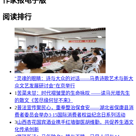
作家报电子版
阅读排行
"灵魂的眼睛：诗与大众的对话——马勇诗歌艺术与新大
众文艺发展研讨会"在京举行
1
苦菜未甘：时代褶皱里的生命咏叹 ——读马光增先生
的散文《苦尽缘何甘不来》
2
普法宣传聚民心，重拳整治保食安——湖北省保康县消
费者委员会举办3·15国际消费者权益纪念日系列活动
3
山西杏花国宾酒业携手红墙御医胡维勤，共促养生酒文
化传承创新