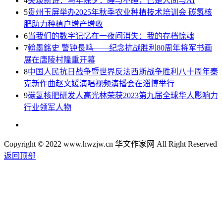
4
笑琰新诗：马年除夕：睡与不睡，已是人间与AI
5
贵州玉屏举办2025年秋季农业种植技术培训会 碳氢核
肥助力种植户增产增收
6
当我们的数字记忆在一夜间消失：我的存档惊魂
7
翰墨銘史 警钟長鸣——纪念抗战胜利80周年将军书画
展在唐陵村隆重开幕
8
中国人民抗日战争暨世界反法西斯战争胜利八十周年秦
克新作曲赵文媛演唱视频演播会在淄博举行
9
碳氢核肥研发人高光林荣获2023第九届全球华人影响力
行业领军人物
Copyright © 2022 www.hwzjw.cn 华文作家网 All Right Reserved
返回顶部