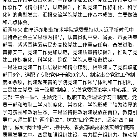
作照作了《精心指导，规范提升，推动党建工作标准化、科学
化》的典型发言，汇报交流学院党建工作基本成效、主要做法
和几点体会。
近两年来 曲阜远东职业技术学院党委坚持以习近平新时代中
国特色社会主义思想为指导，认真贯彻中央、省委、市委决策
部署，紧紧围绕落实民办高校党建工作重点任务，奋发进取，
真抓实干，党建工作更加规范，党建质量持续提升，推动了党
建工作标准化、科学化，确保了学院大局和谐稳定。
一是注重党建工作顶层设计和精心谋划。相继建立了党群职能
部门6个，选配了专职党务干部20余人，制定出台党建工作制
度30余项，构建起完善的学院党建工作领导体制和工作机制。
二是建立党委“第一议题”制度，完善党委理论学习中心组、党
支部“三会一课”、主题党日、教职工政治理论学习日制度，党
员干部和教职工学习制度化、常态化，学院形成了较为浓厚的
学习氛围和政治生态。三是坚持把政治建设放在首位，教育引
导广大师生拥护“两个确立”，树立“四个意识”、坚定“四个自
信”，做到“两个维护”，把中央、省委部署要求落实到学院高
质量发展之中。四是加强组织建设，着力提升组织力。推动党