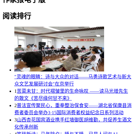
阅读排行
"灵魂的眼睛：诗与大众的对话——马勇诗歌艺术与新大
众文艺发展研讨会"在京举行
1
苦菜未甘：时代褶皱里的生命咏叹 ——读马光增先生
的散文《苦尽缘何甘不来》
2
普法宣传聚民心，重拳整治保食安——湖北省保康县消
费者委员会举办3·15国际消费者权益纪念日系列活动
3
山西杏花国宾酒业携手红墙御医胡维勤，共促养生酒文
化传承创新