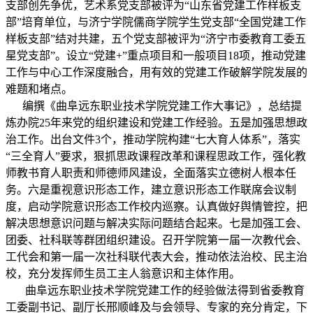
支部创先争优，艺术系党支部被评为“山东省党建工作样板支
部”培育单位，与济宁学院儒商学院学生党支部“全国党建工作
样板支部”结对共建，五个党支部被评为“济宁市委教育工委五
星党支部”。设立“党建+”重点项目和一般项目18项，推动党建
工作与中心工作深度融合，用有效的党建工作破解学院发展的
难题和堵点。
编撰《曲阜远东职业技术学院党建工作大事记》，总结提
炼办院25年来党的组织建设和党建工作经验。五是加强思想政
治工作。出台文件3个，推动学院构建“七大育人体系”，落实
“三全育人”要求，狠抓思政课程改革和课程思政工作，强化教
师教书育人职责和师德师风建设，全面落实立德树人根本任
务。六是重视意识形态工作，建立意识形态工作联席会议制
度，启动学院意识形态工作校内巡察。认真做好舆情管控，把
解决思想意识问题与解决实际问题结合起来。七是加强工会、
团委、社科联等群团组织建设。召开学院第一届一次教代会、
工代会和第一届一次社科联代表大会，推动依法治校、民主治
校，充分发挥师生员工主人翁意识和主体作用。
曲阜远东职业技术学院党建工作的经验做法得到省委教育
工委副书记、副厅长邢顺峰及与会领导、专家的充分肯定，下