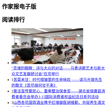
作家报电子版
阅读排行
"灵魂的眼睛：诗与大众的对话——马勇诗歌艺术与新大
众文艺发展研讨会"在京举行
1
苦菜未甘：时代褶皱里的生命咏叹 ——读马光增先生
的散文《苦尽缘何甘不来》
2
普法宣传聚民心，重拳整治保食安——湖北省保康县消
费者委员会举办3·15国际消费者权益纪念日系列活动
3
山西杏花国宾酒业携手红墙御医胡维勤，共促养生酒文