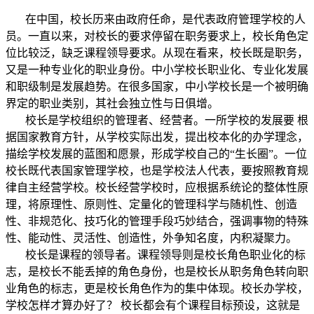
在中国，校长历来由政府任命，是代表政府管理学校的人
员。一直以来，对校长的要求停留在职务要求上，校长角色定
位比较泛，缺乏课程领导要求。从现在看来，校长既是职务，
又是一种专业化的职业身份。中小学校长职业化、专业化发展
和职级制是发展趋势。在很多国家，中小学校长是一个被明确
界定的职业类别，其社会独立性与日俱增。
校长是学校组织的管理者、经营者。一所学校的发展要 根
据国家教育方针，从学校实际出发，提出校本化的办学理念，
描绘学校发展的蓝图和愿景，形成学校自己的“生长圈”。一位
校长既代表国家管理学校，也是学校法人代表，要按照教育规
律自主经营学校。校长经营学校时，应根据系统论的整体性原
理，将原理性、原则性、定量化的管理科学与随机性、创造
性、非规范化、技巧化的管理手段巧妙结合，强调事物的特殊
性、能动性、灵活性、创造性，外争知名度，内积凝聚力。
校长是课程的领导者。课程领导则是校长角色职业化的标
志，是校长不能丢掉的角色身份，也是校长从职务角色转向职
业角色的标志，更是校长角色作为的集中体现。校长办学校，
学校怎样才算办好了？ 校长都会有个课程目标预设，这就是