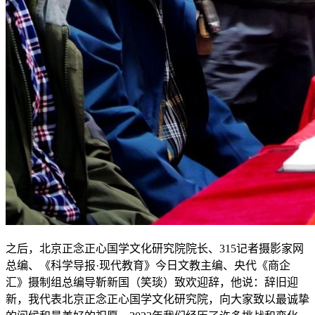
之后，北京正念正心国学文化研究院院长、315记者摄影家网
总编、《科学导报·现代教育》今日文教主编、央代《商企
汇》摄制组总编导靳新国（笑琰）致欢迎辞，他说：辞旧迎
新，我代表北京正念正心国学文化研究院，向大家致以最诚挚