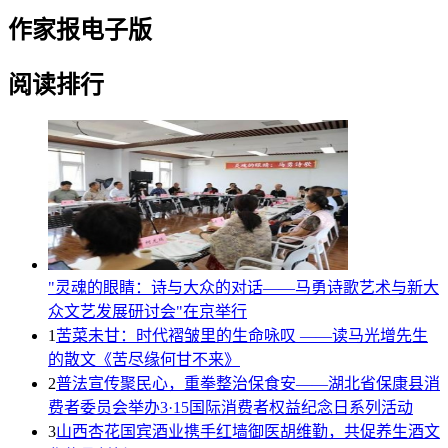
作家报电子版
阅读排行
"灵魂的眼睛：诗与大众的对话——马勇诗歌艺术与新大
众文艺发展研讨会"在京举行
1
苦菜未甘：时代褶皱里的生命咏叹 ——读马光增先生
的散文《苦尽缘何甘不来》
2
普法宣传聚民心，重拳整治保食安——湖北省保康县消
费者委员会举办3·15国际消费者权益纪念日系列活动
3
山西杏花国宾酒业携手红墙御医胡维勤，共促养生酒文