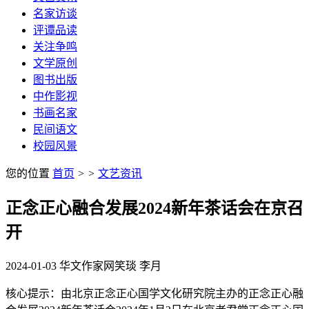
名家访谈
评谭品读
关注争鸣
文学原创
图书出版
中作影视
书画名家
民间语文
校园风景
您的位置
首页
>
>
文艺资讯
正念正心融合发展2024新年茶话会在京召
开
2024-01-03
华文作家网
笑琰 李月
核心提示：由北京正念正心国学文化研究院主办的正念正心融