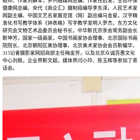
教师、作家刘解军，乡兴融媒网总编、作家任启发，生态环保
健康网总编、央代《商企汇》摄制组编导李东泽，人民艺术家
网副主编、中国文艺名家展览馆（网）副总编马金星，汉字精
准化书写教学体系《钟表格》写字教学发明人罗杰，东方文化
研究会文物艺术品委员会秘书长，中华靳氏宗亲会常务副会长
靳坤芳，国家一级画家，中国书画家协会理事、北京国际书画
院院长、北京朝阳区美协理事、北京美术家协会会员靳耀华，
315记者摄影家网招商部主任梅金芳，以及北京众诚百惠文化
中心刘佩，企业界靳文超，媒体界闫小玲、陈玉辉等参加了茶
话会。