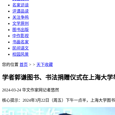
名家访谈
评谭品读
关注争鸣
文学原创
图书出版
中作影视
书画名家
民间语文
校园风景
您的位置
首页
>
>
天下收藏
学者郭谦图书、书法捐赠仪式在上海大学
2024-03-24
华文作家网
记者悠然
核心提示：2024年3月22日（周五）下午一点半，上海大学