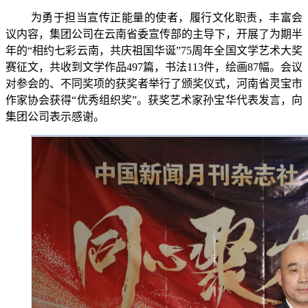
为勇于担当宣传正能量的使者，履行文化职责，丰富会
议内容，集团公司在云南省委宣传部的主导下，开展了为期半
年的“相约七彩云南，共庆祖国华诞”
75
周年全国文学艺术大奖
赛征文，共收到文学作品
497
篇，书法
113
件，绘画
87
幅。会议
对参会的、不同奖项的获奖者举行了颁奖仪式，河南省灵宝市
作家协会获得“优秀组织奖”。获奖艺术家孙宝华代表发言，向
集团公司表示感谢。