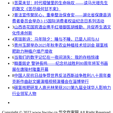
1
苦菜未甘：时代褶皱里的生命咏叹 ——读马光增先生
的散文《苦尽缘何甘不来》
2
普法宣传聚民心，重拳整治保食安——湖北省保康县消
费者委员会举办3·15国际消费者权益纪念日系列活动
3
山西杏花国宾酒业携手红墙御医胡维勤，共促养生酒文
化传承创新
4
笑琰新诗：马年除夕：睡与不睡，已是人间与AI
5
贵州玉屏举办2025年秋季农业种植技术培训会 碳氢核
肥助力种植户增产增收
6
当我们的数字记忆在一夜间消失：我的存档惊魂
7
翰墨銘史 警钟長鸣——纪念抗战胜利80周年将军书画
展在唐陵村隆重开幕
8
中国人民抗日战争暨世界反法西斯战争胜利八十周年秦
克新作曲赵文媛演唱视频演播会在淄博举行
9
碳氢核肥研发人高光林荣获2023第九届全球华人影响力
行业领军人物
Copyright © 2022 www.hwzjw.cn 华文作家网 All Right Reserved