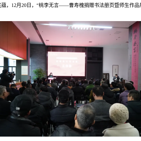
，12月20日，“桃李无言——曹寿槐捐赠书法册页暨师生作品展”在