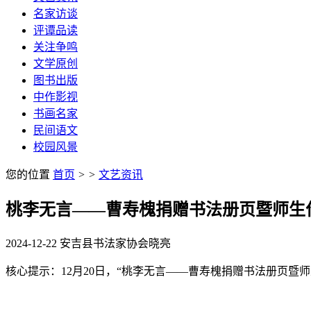
名家访谈
评谭品读
关注争鸣
文学原创
图书出版
中作影视
书画名家
民间语文
校园风景
您的位置
首页
>
>
文艺资讯
桃李无言——曹寿槐捐赠书法册页暨师生
2024-12-22
安吉县书法家协会
晓亮
核心提示：12月20日，“桃李无言——曹寿槐捐赠书法册页暨