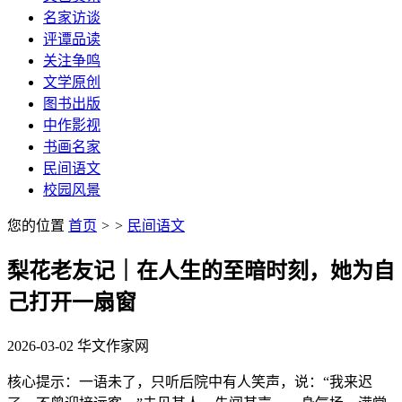
名家访谈
评谭品读
关注争鸣
文学原创
图书出版
中作影视
书画名家
民间语文
校园风景
您的位置
首页
>
>
民间语文
梨花老友记｜在人生的至暗时刻，她为自
己打开一扇窗
2026-03-02
华文作家网
核心提示：一语未了，只听后院中有人笑声，说：“我来迟