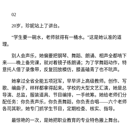
02
20岁，珍妮站上了讲台。
“学生要一碗水，老师就得有一桶水。”这是她认准的道
理。
别人会声乐，她偏要把钢琴、舞蹈、朗诵、相声全都啃下
来——晚上备完课，就对着镜子练朗诵；为了学舞蹈动作，特
意托人借了录像带，反复回放模仿，膝盖磕青了也不吭声。
她拿过全省全能五项冠军，早早评上高级教师。创作、写
歌、编曲子，样样都拿得起来。学校的大型文艺汇演，她是总
导演、总监，服装道具、节目编排，一手统筹。她给老师们分
配任务：你负责声乐，你负责舞蹈，你负责合唱——六个老师
各司其职，她专门抓学生节目，定期检查、核实、指导。
最惊艳的一次，是她把职业教育的专业特色搬上舞台。