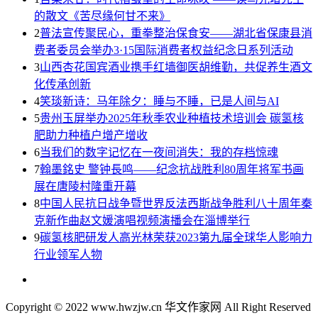
的散文《苦尽缘何甘不来》
2
普法宣传聚民心，重拳整治保食安——湖北省保康县消
费者委员会举办3·15国际消费者权益纪念日系列活动
3
山西杏花国宾酒业携手红墙御医胡维勤，共促养生酒文
化传承创新
4
笑琰新诗：马年除夕：睡与不睡，已是人间与AI
5
贵州玉屏举办2025年秋季农业种植技术培训会 碳氢核
肥助力种植户增产增收
6
当我们的数字记忆在一夜间消失：我的存档惊魂
7
翰墨銘史 警钟長鸣——纪念抗战胜利80周年将军书画
展在唐陵村隆重开幕
8
中国人民抗日战争暨世界反法西斯战争胜利八十周年秦
克新作曲赵文媛演唱视频演播会在淄博举行
9
碳氢核肥研发人高光林荣获2023第九届全球华人影响力
行业领军人物
Copyright © 2022 www.hwzjw.cn 华文作家网 All Right Reserved