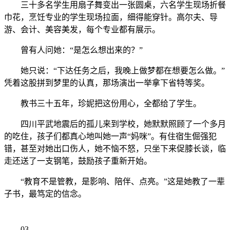
三十多名学生用扇子舞变出一张圆桌，六名学生现场折餐
巾花，烹饪专业的学生现场拉面，细得能穿针。高尔夫、导
游、会计、美容美发，每个专业都有展示。
曾有人问她：“是怎么想出来的？”
她只说：“下达任务之后，我晚上做梦都在想要怎么做。”
凭着这股拼到梦里的认真，那场演出一举拿下省特等奖。
教书三十五年，珍妮把这份用心，全都给了学生。
四川平武地震后的孤儿来到学校，她默默照顾了一个多月
的吃住，孩子们都真心地叫她一声“妈咪”。有住宿生倔强犯
错，甚至对她出口伤人，她不恼不怒，只坐下来促膝长谈，临
走还送了一支钢笔，鼓励孩子重新开始。
“教育不是管教，是影响、陪伴、点亮。”这是她教了一辈
子书，最笃定的信念。
03