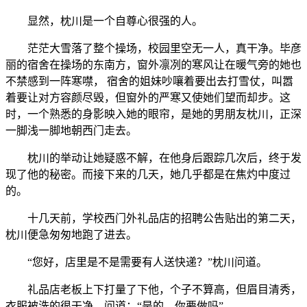
显然，枕川是一个自尊心很强的人。
茫茫大雪落了整个操场，校园里空无一人，真干净。毕彦
丽的宿舍在操场的东南方，窗外凛冽的寒风让在暖气旁的她也
不禁感到一阵寒噤， 宿舍的姐妹吵嚷着要出去打雪仗，叫嚣
着要让对方容颜尽毁，但窗外的严寒又使她们望而却步。这
时，一个熟悉的身影映入她的眼帘，是她的男朋友枕川，正深
一脚浅一脚地朝西门走去。
枕川的举动让她疑惑不解，在他身后跟踪几次后，终于发
现了他的秘密。而接下来的几天，她几乎都是在焦灼中度过
的。
十几天前，学校西门外礼品店的招聘公告贴出的第二天，
枕川便急匆匆地跑了进去。
“您好，店里是不是需要有人送快递？”枕川问道。
礼品店老板上下打量了下他，个子不算高，但眉目清秀，
衣服被洗的很干净，问道：“是的，你要做吗”