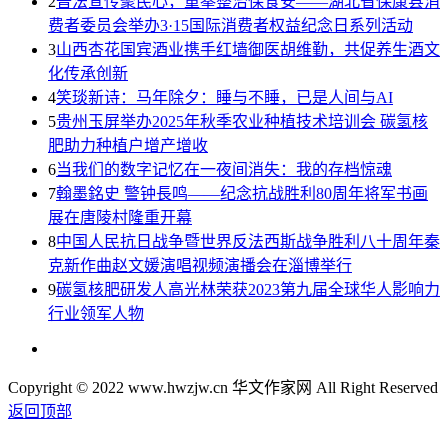
2
普法宣传聚民心，重拳整治保食安——湖北省保康县消
费者委员会举办3·15国际消费者权益纪念日系列活动
3
山西杏花国宾酒业携手红墙御医胡维勤，共促养生酒文
化传承创新
4
笑琰新诗：马年除夕：睡与不睡，已是人间与AI
5
贵州玉屏举办2025年秋季农业种植技术培训会 碳氢核
肥助力种植户增产增收
6
当我们的数字记忆在一夜间消失：我的存档惊魂
7
翰墨銘史 警钟長鸣——纪念抗战胜利80周年将军书画
展在唐陵村隆重开幕
8
中国人民抗日战争暨世界反法西斯战争胜利八十周年秦
克新作曲赵文媛演唱视频演播会在淄博举行
9
碳氢核肥研发人高光林荣获2023第九届全球华人影响力
行业领军人物
Copyright © 2022 www.hwzjw.cn 华文作家网 All Right Reserved
返回顶部