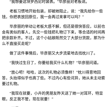
“我想要这块罗西尼时装表。”毕彦丽对老板说。
老板习惯地开始包装，却被她阻止，说：“我先给你一些
钱，你把表放回原位，我一会再过来拿可以吗？”
毕彦丽的举动让老板大惑不解，但还是很快答应，以前也
会有类似的客人，先交一些钱把礼物订下来，等合适的时间再
把余款补齐。不过，这个小姑娘既然交了大部分货款，那为什
么不直接买走呢？
做了这件事情后，毕彦丽又大步流星地去找枕川了。
“我快过生日了，你要给我买什么礼物？”毕彦丽问道。
“放心吧！哈哈，这次的礼物必须像样！”枕川得意地回
答，头抬得似乎也高了些。不过内心有些诧异，她从未主动索
要过礼物。
“我现在就要，小卉的男朋友昨天送了她一对耳环，特显
眼，反正我不管，现在就要！”