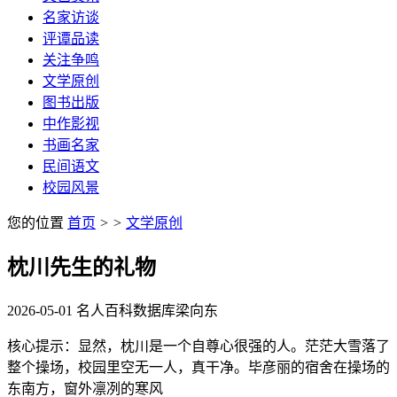
名家访谈
评谭品读
关注争鸣
文学原创
图书出版
中作影视
书画名家
民间语文
校园风景
您的位置
首页
>
>
文学原创
枕川先生的礼物
2026-05-01
名人百科数据库
梁向东
核心提示：显然，枕川是一个自尊心很强的人。茫茫大雪落了
整个操场，校园里空无一人，真干净。毕彦丽的宿舍在操场的
东南方，窗外凛冽的寒风