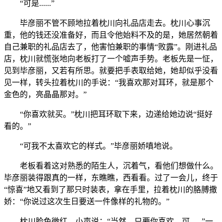
“可是......”
毕彦丽不管不顾地拉着枕川向礼品店走去。枕川心事沉
重，他的钱还没准备好，而且令他始料不及的是，她居然朝着
自己兼职的礼品店去了，他害怕兼职的事情“败露”。刚进礼品
店，枕川就慌张地向老板打了一个嘘声手势。老板先是一怔，
见到毕彦丽，又若有所思。就要把手表取给她，她却似乎没看
见一样，转头拉着枕川的手说：“我喜欢那对耳环，就是那个
金色的，亮晶晶那对。”
“你喜欢就买。”枕川把耳环取下来，边递给她边说“挺好
看的。”
“可我不太喜欢它的样式。”毕彦丽娇嗔地说。
老板看着这对熟悉的陌生人，沉着气，看他们想做什么。
毕彦丽装得跟真的一样，东瞧瞧，西看看。过了一会儿，终于
“惊喜”地又看到了那只时装表，拿在手里，拉着枕川的胳膊撒
娇：“你说过这次生日要送一件像样的礼物的。”
枕川脸色微红，小声说：“当然，只要你喜欢，可......”一