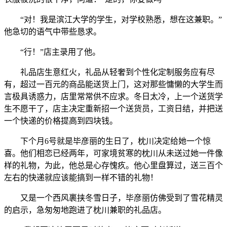
“对！我是滨江大学的学生，对学校熟悉，想在这兼职。”
他急切的语气中带些恳求。
“行！”店主录用了他。
礼品店生意红火，礼品从轻奢到个性化定制服务应有尽
有，超过一百元的商品能送货上门，这对那些慵懒的大学生而
言极具诱惑力，店里常常供不应求。冬日太冷，上一个送货学
生不愿干了，店主决定重新招一个送货员，工资日结，并把送
一个快递的价格提高到四块钱。
下个月6号就是毕彦丽的生日了，枕川决定给她一个惊
喜。他们相恋已经两年，可家境贫寒的枕川从未送过她一件像
样的礼物，为此，他总是心存愧疚。他心里盘算过，送三百个
左右的快递就应该能搞到一样不错的礼物！
又是一个西风裹挟冬雪日子，毕彦丽仿佛受到了雪花精灵
的启示，急匆匆地跑进了枕川兼职的礼品店。