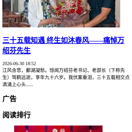
三十五载知遇
终生如沐春风——痛悼万
绍芬先生
2026-06-30 18:52
江风含悲，鄱湖凝愁。惊闻万绍芬老书记、老部长（下称先
生）驾鹤远逝，享年九十六岁。我伏案垂泪，三十五载相交点
滴涌上心头......
广告
阅读排行