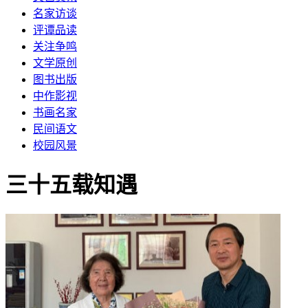
名家访谈
评谭品读
关注争鸣
文学原创
图书出版
中作影视
书画名家
民间语文
校园风景
三十五载知遇