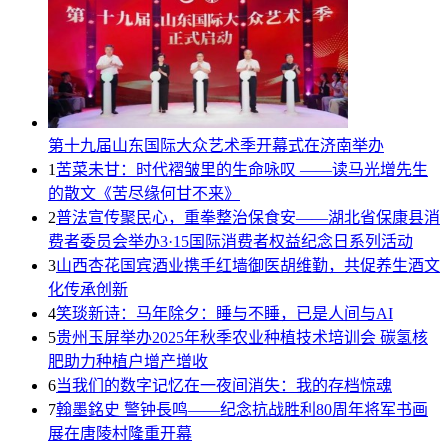
第十九届山东国际大众艺术季开幕式在济南举办
1
苦菜未甘：时代褶皱里的生命咏叹 ——读马光增先生
的散文《苦尽缘何甘不来》
2
普法宣传聚民心，重拳整治保食安——湖北省保康县消
费者委员会举办3·15国际消费者权益纪念日系列活动
3
山西杏花国宾酒业携手红墙御医胡维勤，共促养生酒文
化传承创新
4
笑琰新诗：马年除夕：睡与不睡，已是人间与AI
5
贵州玉屏举办2025年秋季农业种植技术培训会 碳氢核
肥助力种植户增产增收
6
当我们的数字记忆在一夜间消失：我的存档惊魂
7
翰墨銘史 警钟長鸣——纪念抗战胜利80周年将军书画
展在唐陵村隆重开幕