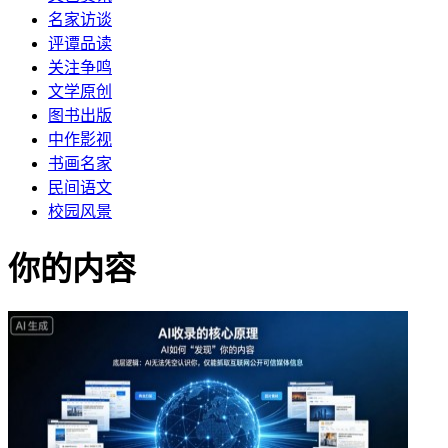
名家访谈
评谭品读
关注争鸣
文学原创
图书出版
中作影视
书画名家
民间语文
校园风景
你的内容