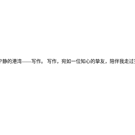
的港湾——写作。 写作，宛如一位知心的挚友，陪伴我走过岁月的.