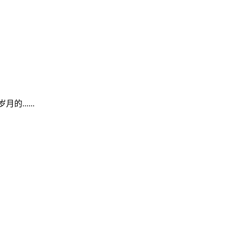
.....