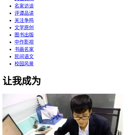
名家访谈
评谭品读
关注争鸣
文学原创
图书出版
中作影视
书画名家
民间语文
校园风景
让我成为