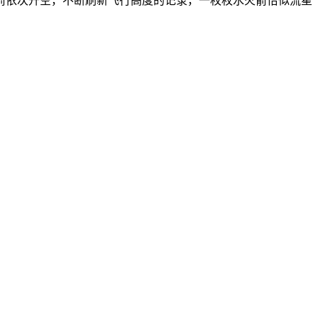
依次升空，不断刷新飞行高度的记录，一枚枚水火箭恰似流星