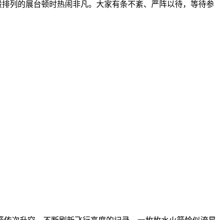
排列的展台顿时热闹非凡。大家有条不紊、严阵以待，等待参