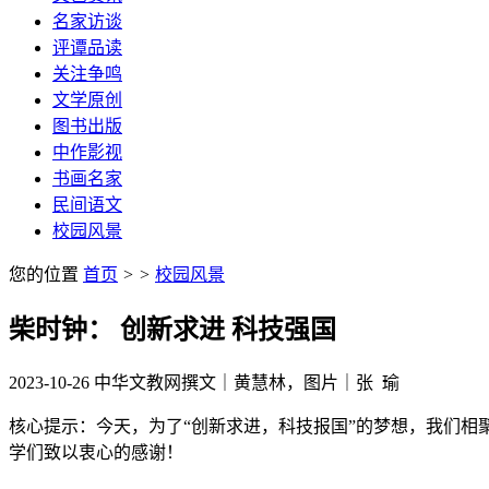
名家访谈
评谭品读
关注争鸣
文学原创
图书出版
中作影视
书画名家
民间语文
校园风景
您的位置
首页
>
>
校园风景
柴时钟： 创新求进 科技强国
2023-10-26
中华文教网
撰文｜黄慧林，图片｜张 瑜
核心提示：今天，为了“创新求进，科技报国”的梦想，我们
学们致以衷心的感谢！