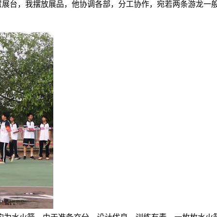
展台，我摆放展品，他协调各部，分工协作，宛若两条游龙一般