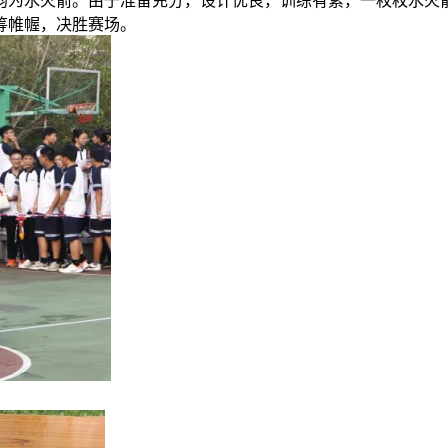
为水火箭。由于准备充分，设计优良，训练有素，一枚枚水火箭
筹帷幄，决胜赛场。