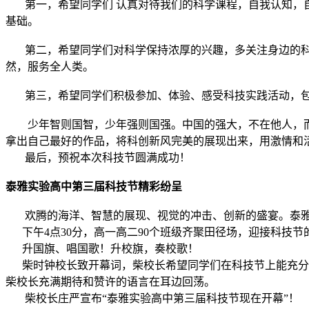
第一，希望同学们 认真对待我们的科学课程，自我认知，自
基础。
第二，希望同学们对科学保持浓厚的兴趣，多关注身边的科
然，服务全人类。
第三，希望同学们积极参加、体验、感受科技实践活动，包
少年智则国智，少年强则国强。中国的强大，不在他人，而
拿出自己最好的作品，将科创新风完美的展现出来，用激情和
最后，预祝本次科技节圆满成功！
泰雅实验高中第三届科技节精彩纷呈
欢腾的海洋、智慧的展现、视觉的冲击、创新的盛宴。泰雅实
下午4点30分，高一高二90个班级齐聚田径场，迎接科技节
升国旗、唱国歌！升校旗，奏校歌！
柴时钟校长致开幕词，柴校长希望同学们在科技节上能充分展
柴校长充满期待和赞许的语言在耳边回荡。
柴校长庄严宣布“泰雅实验高中第三届科技节现在开幕”！