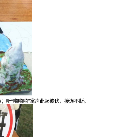
听“啪啪啪”掌声此起彼伏，接连不断。