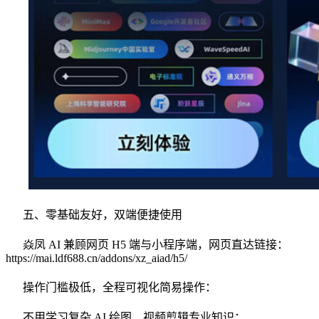
五、零基础友好，双端便捷使用
焱凤 AI 兼顾网页 H5 端与小程序端，网页直达链接：
https://mai.ldf688.cn/addons/xz_aiad/h5/
操作门槛极低，全程可视化简易操作：
不用学习复杂 AI 绘图、视频剪辑专业知识；