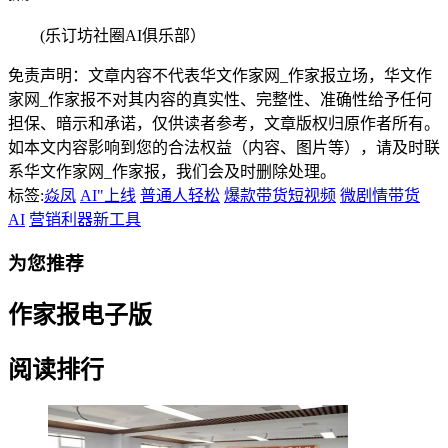
(乐订坊社圈AI俱乐部）
免责声明：文章内容不代表华文作家网_作家报立场，华文作
家网_作家报不对其内容的真实性、完整性、准确性给予任何
担保、暗示和承诺，仅供读者参考，文章版权归原作者所有。
如本文内容影响到您的合法权益（内容、图片等），请及时联
系华文作家网_作家报，我们会及时删除处理。
标签:
焱凤
AI"上线
普通人轻松
爆款带货短视频
微剧情带货
AI
营销利器新工具
为您推荐
作家报电子版
阅读排行