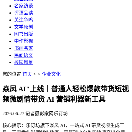
名家访谈
评谭品读
关注争鸣
文学原创
图书出版
中作影视
书画名家
民间语文
校园风景
您的位置
首页
>
>
企业文化
焱凤 AI"上线｜普通人轻松爆款带货短视
频微剧情带货 AI 营销利器新工具
2026-06-27
记者摄影家网
乐订坊
核心提示：乐订坊旗下焱凤 AI，一站式 AI 带货视频生成工