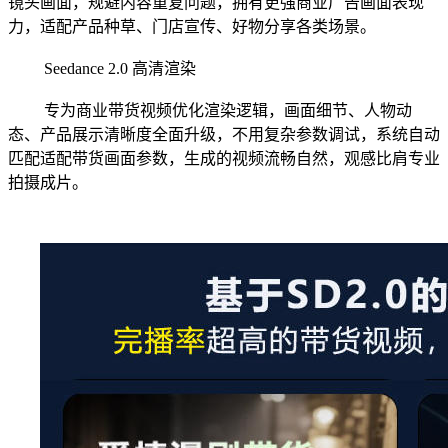
镜头画面，规避内容重复问题，拥有更强商业广告画面表现
力，适配产品种草、门店宣传、好物分享各类场景。
Seedance 2.0 高清渲染
专为商业带货视频优化渲染逻辑，画面细节、人物动
态、产品展示清晰度全面升级，不用复杂参数调试，系统自动
匹配适配带货画面参数，生成的视频流畅自然，观感比肩专业
拍摄成片。