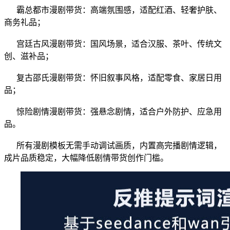
霸总都市漫剧带货：高端氛围感，适配红酒、轻奢护肤、
商务礼品；
宫廷古风漫剧带货：国风场景，适合汉服、茶叶、传统文
创、滋补品；
复古邵氏漫剧带货：怀旧叙事风格，适配零食、家居日用
品；
惊险剧情漫剧带货：强悬念剧情，适合户外防护、应急用
品。
所有漫剧模板无需手动调试画质，内置高完播剧情逻辑，
成片品质稳定，大幅降低剧情带货创作门槛。