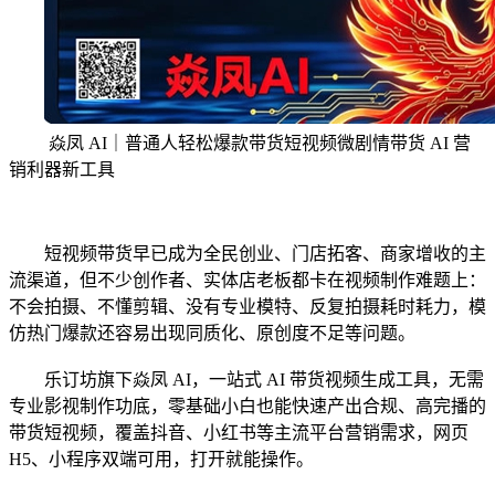
焱凤 AI｜普通人轻松爆款带货短视频微剧情带货 AI 营
销利器新工具
短视频带货早已成为全民创业、门店拓客、商家增收的主
流渠道，但不少创作者、实体店老板都卡在视频制作难题上：
不会拍摄、不懂剪辑、没有专业模特、反复拍摄耗时耗力，模
仿热门爆款还容易出现同质化、原创度不足等问题。
乐订坊旗下焱凤 AI，一站式 AI 带货视频生成工具，无需
专业影视制作功底，零基础小白也能快速产出合规、高完播的
带货短视频，覆盖抖音、小红书等主流平台营销需求，网页
H5、小程序双端可用，打开就能操作。