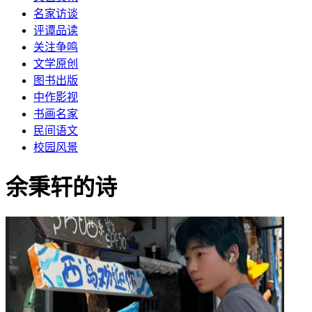
名家访谈
评谭品读
关注争鸣
文学原创
图书出版
中作影视
书画名家
民间语文
校园风景
余秉轩的诗