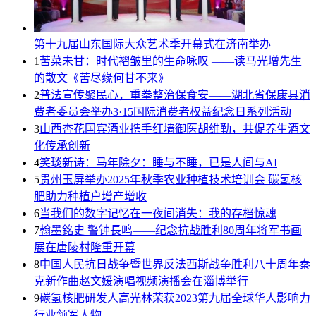
第十九届山东国际大众艺术季开幕式在济南举办
1
苦菜未甘：时代褶皱里的生命咏叹 ——读马光增先生
的散文《苦尽缘何甘不来》
2
普法宣传聚民心，重拳整治保食安——湖北省保康县消
费者委员会举办3·15国际消费者权益纪念日系列活动
3
山西杏花国宾酒业携手红墙御医胡维勤，共促养生酒文
化传承创新
4
笑琰新诗：马年除夕：睡与不睡，已是人间与AI
5
贵州玉屏举办2025年秋季农业种植技术培训会 碳氢核
肥助力种植户增产增收
6
当我们的数字记忆在一夜间消失：我的存档惊魂
7
翰墨銘史 警钟長鸣——纪念抗战胜利80周年将军书画
展在唐陵村隆重开幕
8
中国人民抗日战争暨世界反法西斯战争胜利八十周年秦
克新作曲赵文媛演唱视频演播会在淄博举行
9
碳氢核肥研发人高光林荣获2023第九届全球华人影响力
行业领军人物