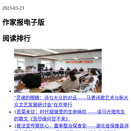
2023-03-23
作家报电子版
阅读排行
"灵魂的眼睛：诗与大众的对话——马勇诗歌艺术与新大
众文艺发展研讨会"在京举行
1
苦菜未甘：时代褶皱里的生命咏叹 ——读马光增先生
的散文《苦尽缘何甘不来》
2
普法宣传聚民心，重拳整治保食安——湖北省保康县消