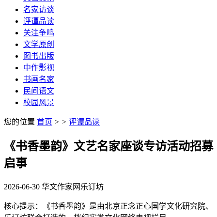
名家访谈
评谭品读
关注争鸣
文学原创
图书出版
中作影视
书画名家
民间语文
校园风景
您的位置
首页
>
>
评谭品读
《书香墨韵》文艺名家座谈专访活动招募
启事
2026-06-30
华文作家网
乐订坊
核心提示：《书香墨韵》是由北京正念正心国学文化研究院、