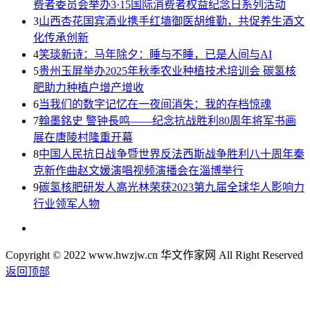
费者委员会举办3·15国际消费者权益纪念日系列活动
3
山西杏花国宾酒业携手红墙御医胡维勤，共促养生酒文
化传承创新
4
笑琰新诗：马年除夕：睡与不睡，已是人间与AI
5
贵州玉屏举办2025年秋季农业种植技术培训会 碳氢核
肥助力种植户增产增收
6
当我们的数字记忆在一夜间消失：我的存档惊魂
7
翰墨銘史 警钟長鸣——纪念抗战胜利80周年将军书画
展在唐陵村隆重开幕
8
中国人民抗日战争暨世界反法西斯战争胜利八十周年秦
克新作曲赵文媛演唱视频演播会在淄博举行
9
碳氢核肥研发人高光林荣获2023第九届全球华人影响力
行业领军人物
Copyright © 2022 www.hwzjw.cn 华文作家网 All Right Reserved
返回顶部