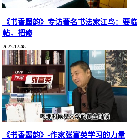
《书香墨韵》专访著名书法家江鸟：要临
帖，把修
2023-12-08
《书香墨韵》-作家张富英学习的力量